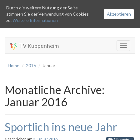
Durch die weitere Nutzung der Seite
stimmen Sie der Verwendung von Cookies
Akzeptieren
zu.
Weitere Informationen
TV Kuppenheim
Toggle
navigati
Home
2016
Januar
Monatliche Archive:
Januar 2016
Sportlich ins neue Jahr
Geschrieben am
3. Januar 2016
Allgemein