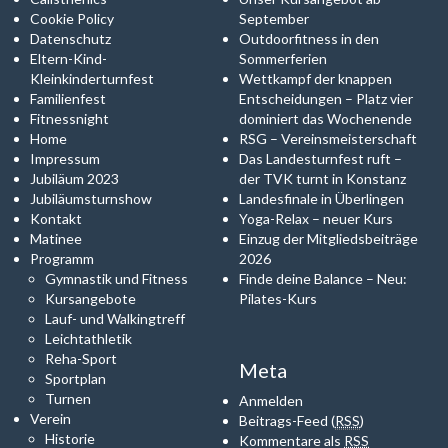
Cookie Policy
September
Datenschutz
Outdoorfitness in den
Eltern-Kind-
Sommerferien
Kleinkinderturnfest
Wettkampf der knappen
Familienfest
Entscheidungen – Platz vier
Fitnessnight
dominiert das Wochenende
Home
RSG – Vereinsmeisterschaft
Impressum
Das Landesturnfest ruft –
Jubiläum 2023
der TVK turnt in Konstanz
Jubiläumsturnshow
Landesfinale in Überlingen
Kontakt
Yoga-Relax – neuer Kurs
Matinee
Einzug der Mitgliedsbeiträge
Programm
2026
Gymnastik und Fitness
Finde deine Balance – Neu:
Kursangebote
Pilates-Kurs
Lauf- und Walkingtreff
Leichtathletik
Reha-Sport
Meta
Sportplan
Turnen
Anmelden
Verein
Beitrags-Feed (
RSS
)
Historie
Kommentare als
RSS