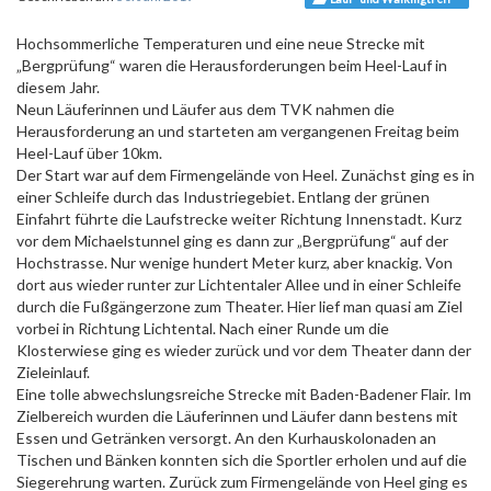
Hochsommerliche Temperaturen und eine neue Strecke mit
„Bergprüfung“ waren die Herausforderungen beim Heel-Lauf in
diesem Jahr.
Neun Läuferinnen und Läufer aus dem TVK nahmen die
Herausforderung an und starteten am vergangenen Freitag beim
Heel-Lauf über 10km.
Der Start war auf dem Firmengelände von Heel. Zunächst ging es in
einer Schleife durch das Industriegebiet. Entlang der grünen
Einfahrt führte die Laufstrecke weiter Richtung Innenstadt. Kurz
vor dem Michaelstunnel ging es dann zur „Bergprüfung“ auf der
Hochstrasse. Nur wenige hundert Meter kurz, aber knackig. Von
dort aus wieder runter zur Lichtentaler Allee und in einer Schleife
durch die Fußgängerzone zum Theater. Hier lief man quasi am Ziel
vorbei in Richtung Lichtental. Nach einer Runde um die
Klosterwiese ging es wieder zurück und vor dem Theater dann der
Zieleinlauf.
Eine tolle abwechslungsreiche Strecke mit Baden-Badener Flair. Im
Zielbereich wurden die Läuferinnen und Läufer dann bestens mit
Essen und Getränken versorgt. An den Kurhauskolonaden an
Tischen und Bänken konnten sich die Sportler erholen und auf die
Siegerehrung warten. Zurück zum Firmengelände von Heel ging es