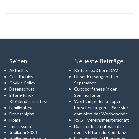
Seiten
Neueste Beiträge
Aktuelles
Kletterspaß beim DAV
Calisthenics
Unser Kursangebot ab
Cookie Policy
September
Datenschutz
Outdoorfitness in den
Eltern-Kind-
Sommerferien
Kleinkinderturnfest
Wettkampf der knappen
Familienfest
Entscheidungen – Platz vier
Fitnessnight
dominiert das Wochenende
Home
RSG – Vereinsmeisterschaft
Impressum
Das Landesturnfest ruft –
Jubiläum 2023
der TVK turnt in Konstanz
Jubiläumsturnshow
Landesfinale in Überlingen