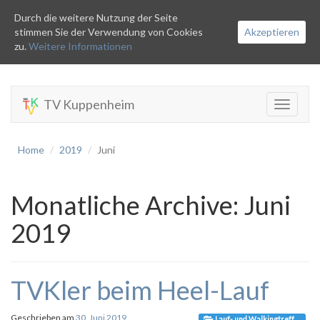
Durch die weitere Nutzung der Seite
stimmen Sie der Verwendung von Cookies
Akzeptieren
zu.
Weitere Informationen
TV Kuppenheim
Toggle
navigati
Home
2019
Juni
Monatliche Archive:
Juni
2019
TVKler beim Heel-Lauf
Geschrieben am
30. Juni 2019
Lauf- und Walkingtreff