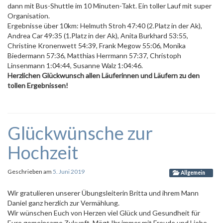
dann mit Bus-Shuttle im 10 Minuten-Takt. Ein toller Lauf mit super
Organisation.
Ergebnisse über 10km: Helmuth Stroh 47:40 (2.Platz in der Ak),
Andrea Car 49:35 (1.Platz in der Ak), Anita Burkhard 53:55,
Christine Kronenwett 54:39, Frank Megow 55:06, Monika
Biedermann 57:36, Matthias Herrmann 57:37, Christoph
Linsenmann 1:04:44, Susanne Walz 1:04:46.
Herzlichen Glückwunsch allen Läuferinnen und Läufern zu den
tollen Ergebnissen!
Glückwünsche zur
Hochzeit
Geschrieben am
5. Juni 2019
Allgemein
Wir gratulieren unserer Übungsleiterin Britta und ihrem Mann
Daniel ganz herzlich zur Vermählung.
Wir wünschen Euch von Herzen viel Glück und Gesundheit für
Eure gemeinsame Zukunft. Mögt Ihr immer mit Freude und Liebe