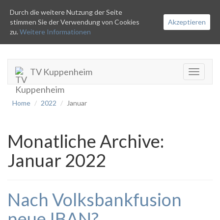
Durch die weitere Nutzung der Seite
stimmen Sie der Verwendung von Cookies
Akzeptieren
zu.
Weitere Informationen
TV Kuppenheim
Toggle
navigati
Home
2022
Januar
Monatliche Archive:
Januar 2022
Nach Volksbankfusion
neue IBAN?