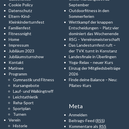
Cookie Policy
September
Datenschutz
Outdoorfitness in den
Eltern-Kind-
Sommerferien
Kleinkinderturnfest
Wettkampf der knappen
Familienfest
Entscheidungen – Platz vier
Fitnessnight
dominiert das Wochenende
Home
RSG – Vereinsmeisterschaft
Impressum
Das Landesturnfest ruft –
Jubiläum 2023
der TVK turnt in Konstanz
Jubiläumsturnshow
Landesfinale in Überlingen
Kontakt
Yoga-Relax – neuer Kurs
Matinee
Einzug der Mitgliedsbeiträge
Programm
2026
Gymnastik und Fitness
Finde deine Balance – Neu:
Kursangebote
Pilates-Kurs
Lauf- und Walkingtreff
Leichtathletik
Reha-Sport
Meta
Sportplan
Turnen
Anmelden
Verein
Beitrags-Feed (
RSS
)
Historie
Kommentare als
RSS