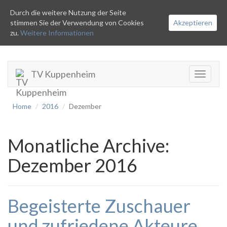
Durch die weitere Nutzung der Seite
stimmen Sie der Verwendung von Cookies
Akzeptieren
zu.
Weitere Informationen
TV Kuppenheim
Toggle
navigati
Home
2016
Dezember
Monatliche Archive:
Dezember 2016
Begeisterte Zuschauer
und zufriedene Akteure