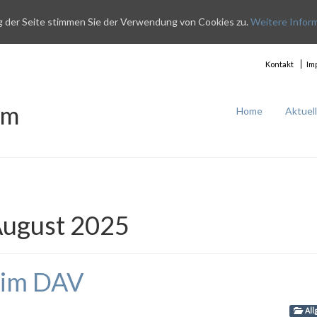
g der Seite stimmen Sie der Verwendung von Cookies zu.
Weitere Infor
Kontakt
Im
im
Home
Aktuel
ugust 2025
eim DAV
All