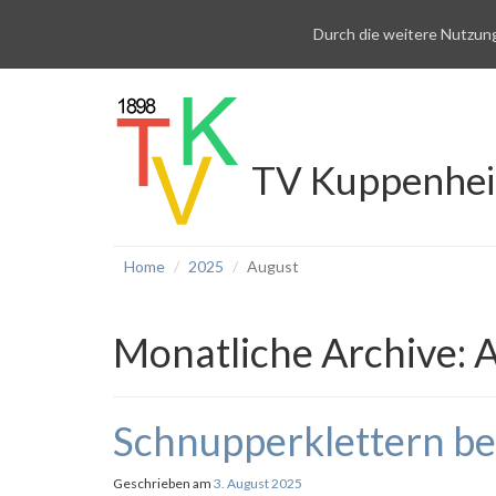
Durch die weitere Nutzun
TV Kuppenhe
Home
2025
August
Monatliche Archive:
A
Schnupperklettern b
Geschrieben am
3. August 2025