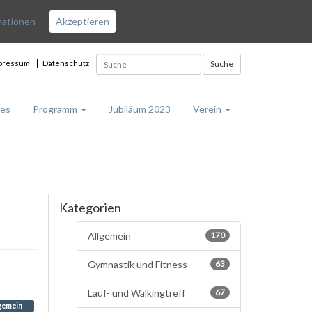
mationen
Akzeptieren
pressum
Datenschutz
Suche
les
Programm
Jubiläum 2023
Verein
Kategorien
Allgemein
170
Gymnastik und Fitness
63
Lauf- und Walkingtreff
67
gemein