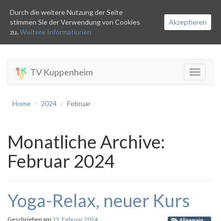
Durch die weitere Nutzung der Seite
stimmen Sie der Verwendung von Cookies
Akzeptieren
zu.
Weitere Informationen
TV Kuppenheim
Toggle
navigati
Home
2024
Februar
Monatliche Archive:
Februar 2024
Yoga-Relax, neuer Kurs
Geschrieben am
13. Februar 2024
Allgemein