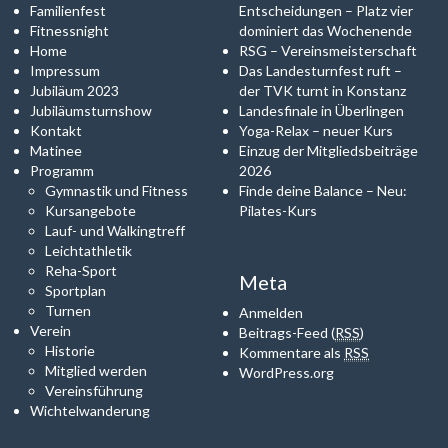
Familienfest
Entscheidungen – Platz vier
Fitnessnight
dominiert das Wochenende
Home
RSG – Vereinsmeisterschaft
Impressum
Das Landesturnfest ruft –
Jubiläum 2023
der TVK turnt in Konstanz
Jubiläumsturnshow
Landesfinale in Überlingen
Kontakt
Yoga-Relax – neuer Kurs
Matinee
Einzug der Mitgliedsbeiträge
Programm
2026
Gymnastik und Fitness
Finde deine Balance – Neu:
Kursangebote
Pilates-Kurs
Lauf- und Walkingtreff
Leichtathletik
Reha-Sport
Meta
Sportplan
Turnen
Anmelden
Verein
Beitrags-Feed (
RSS
)
Historie
Kommentare als
RSS
Mitglied werden
WordPress.org
Vereinsführung
Wichtelwanderung