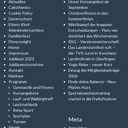
Aktuelles
Unser Kursangebot ab
Calisthenics
September
Cookie Policy
Outdoorfitness in den
Datenschutz
Sommerferien
Eltern-Kind-
Wettkampf der knappen
Kleinkinderturnfest
Entscheidungen – Platz vier
Familienfest
dominiert das Wochenende
Fitnessnight
RSG – Vereinsmeisterschaft
Home
Das Landesturnfest ruft –
Impressum
der TVK turnt in Konstanz
Jubiläum 2023
Landesfinale in Überlingen
Jubiläumsturnshow
Yoga-Relax – neuer Kurs
Kontakt
Einzug der Mitgliedsbeiträge
Matinee
2026
Programm
Finde deine Balance – Neu:
Gymnastik und Fitness
Pilates-Kurs
Kursangebote
Sportabzeichentraining
Lauf- und Walkingtreff
startet in die Freiluftsaison
Leichtathletik
Reha-Sport
Sportplan
Meta
Turnen
Verein
Anmelden