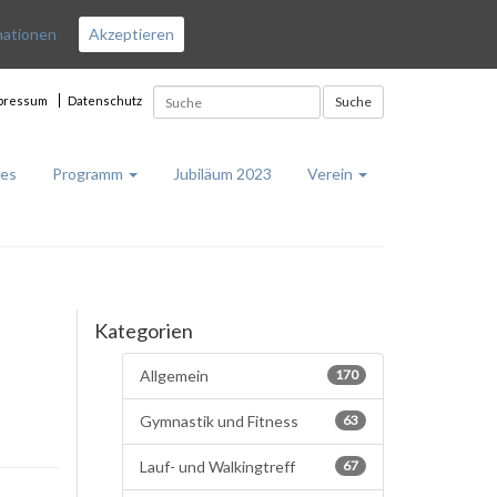
mationen
Akzeptieren
pressum
Datenschutz
Suche
les
Programm
Jubiläum 2023
Verein
Kategorien
Allgemein
170
Gymnastik und Fitness
63
Lauf- und Walkingtreff
67