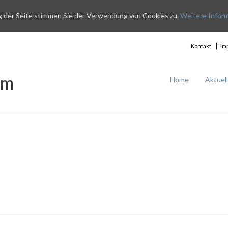
g der Seite stimmen Sie der Verwendung von Cookies zu.
Weitere Infor
Kontakt
Im
im
Home
Aktuel