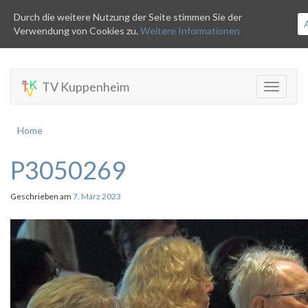
Durch die weitere Nutzung der Seite stimmen Sie der
Verwendung von Cookies zu.
Weitere Informationen
TV Kuppenheim
Toggle
navigati
Home
P3050269
Geschrieben am
7. März 2023