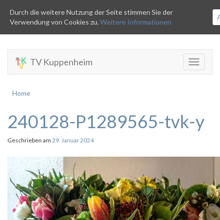
Durch die weitere Nutzung der Seite stimmen Sie der
Verwendung von Cookies zu.
Weitere Informationen
TV Kuppenheim
Toggle
navigati
Home
240128-P1289565-tvk-y
Geschrieben am
29. Januar 2024