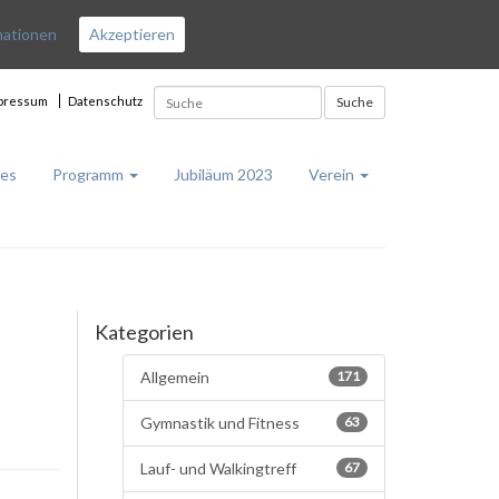
mationen
Akzeptieren
pressum
Datenschutz
Suche
les
Programm
Jubiläum 2023
Verein
Kategorien
Allgemein
171
Gymnastik und Fitness
63
Lauf- und Walkingtreff
67