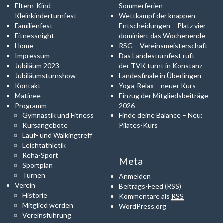
Eltern-Kind-
Sommerferien
Kleinkinderturnfest
Wettkampf der knappen
Familienfest
Entscheidungen – Platz vier
Fitnessnight
dominiert das Wochenende
Home
RSG – Vereinsmeisterschaft
Impressum
Das Landesturnfest ruft –
Jubiläum 2023
der TVK turnt in Konstanz
Jubiläumsturnshow
Landesfinale in Überlingen
Kontakt
Yoga-Relax – neuer Kurs
Matinee
Einzug der Mitgliedsbeiträge
Programm
2026
Gymnastik und Fitness
Finde deine Balance – Neu:
Kursangebote
Pilates-Kurs
Lauf- und Walkingtreff
Leichtathletik
Reha-Sport
Meta
Sportplan
Turnen
Anmelden
Verein
Beitrags-Feed (
RSS
)
Historie
Kommentare als
RSS
Mitglied werden
WordPress.org
Vereinsführung