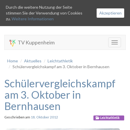
Durch die weitere Nutzung der Seite
stimmen Sie der Verwendung von Cookies
Akzeptieren
zu.
Weitere Informationen
TV Kuppenheim
Toggle
navigati
Home
Aktuelles
Leichtathletik
Schülervergleichskampf am 3. Oktober in Bernhausen
Schülervergleichskampf
am 3. Oktober in
Bernhausen
Geschrieben am
18. Oktober 2012
Leichtathletik