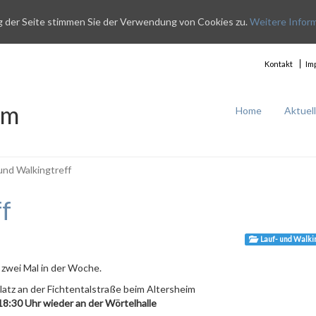
g der Seite stimmen Sie der Verwendung von Cookies zu.
Weitere Infor
Kontakt
Im
im
Home
Aktuel
und Walkingtreff
f
Lauf- und Walki
 zwei Mal in der Woche.
atz an der Fichtentalstraße beim Altersheim
18:30 Uhr wieder an der Wörtelhalle