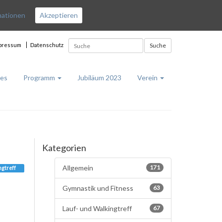
mationen
Akzeptieren
pressum
Datenschutz
Suche
les
Programm
Jubiläum 2023
Verein
Kategorien
Allgemein
171
ngtreff
Gymnastik und Fitness
63
Lauf- und Walkingtreff
67