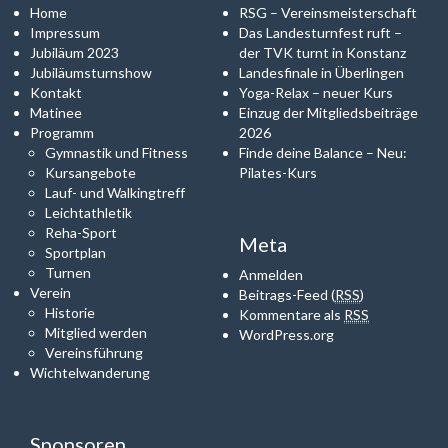
Home
RSG – Vereinsmeisterschaft
Impressum
Das Landesturnfest ruft –
Jubiläum 2023
der TVK turnt in Konstanz
Jubiläumsturnshow
Landesfinale in Überlingen
Kontakt
Yoga-Relax – neuer Kurs
Matinee
Einzug der Mitgliedsbeiträge
Programm
2026
Gymnastik und Fitness
Finde deine Balance – Neu:
Kursangebote
Pilates-Kurs
Lauf- und Walkingtreff
Leichtathletik
Reha-Sport
Meta
Sportplan
Turnen
Anmelden
Verein
Beitrags-Feed (
RSS
)
Historie
Kommentare als
RSS
Mitglied werden
WordPress.org
Vereinsführung
Wichtelwanderung
Sponsoren