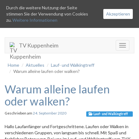
Durch die weitere Nutzung der Seite
stimmen Sie der Verwendung von Cookies
Akzeptieren
zu.
Weitere Informationen
TV Kuppenheim
Toggle
navigati
Home
Aktuelles
Lauf- und Walkingtreff
Warum alleine laufen oder walken?
Warum alleine laufen
oder walken?
Geschrieben am
24. September 2020
Lauf- und Walkingtreff
Hallo Laufanfänger und Fortgeschrittene. Laufen oder Walken in
verschiedenen Gruppen, von langsam bis schnell. Mit Spaß und
fachlicher Betreuung. Bei uns im Lauf- und Walkingtreff vom TVK.