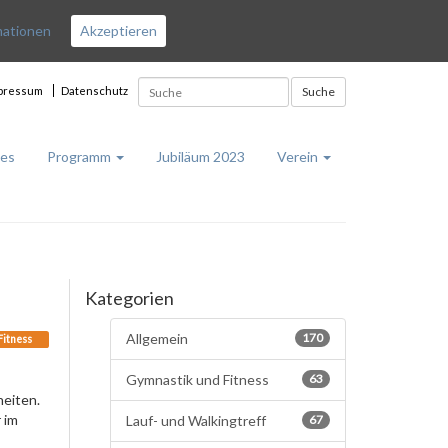
mationen
Akzeptieren
pressum
Datenschutz
Suche
les
Programm
Jubiläum 2023
Verein
Kategorien
Allgemein
170
Fitness
Gymnastik und Fitness
63
heiten.
 im
Lauf- und Walkingtreff
67