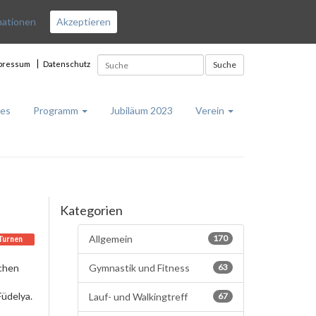
mationen
Akzeptieren
pressum
Datenschutz
Suche
les
Programm
Jubiläum 2023
Verein
Kategorien
Allgemein
170
Turnen
ichen
Gymnastik und Fitness
63
Füdelya.
Lauf- und Walkingtreff
67