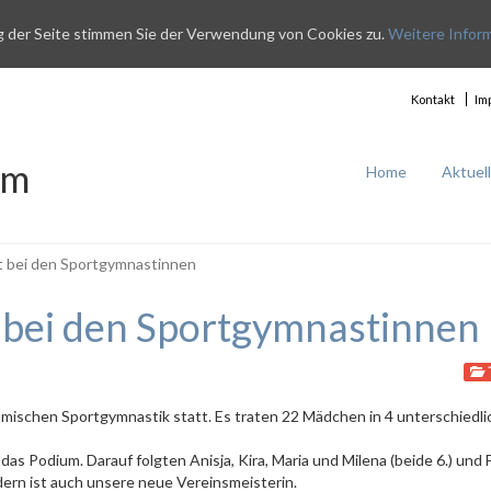
g der Seite stimmen Sie der Verwendung von Cookies zu.
Weitere Infor
Kontakt
Im
im
Home
Aktuel
t bei den Sportgymnastinnen
 bei den Sportgymnastinnen
hmischen Sportgymnastik statt. Es traten 22 Mädchen in 4 unterschiedl
das Podium. Darauf folgten Anisja, Kira, Maria und Milena (beide 6.) und 
dern ist auch unsere neue Vereinsmeisterin.